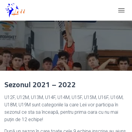
C
O
M
U
T
Ă
N
A
V
I
G
A
Sezonul 2021 – 2022
R
E
A
U12F, U12M, U13M, U14F, U14M, U15F, U15M, U16F, U16M,
U18M, U19M sunt categoriile la care Leii vor participa în
sezonul ce sta sa înceapă, pentru prima oara cu nu mai
puțin de 12 echipe!
După un sezon în care toate cele 9 echipe inscrise au ajuns