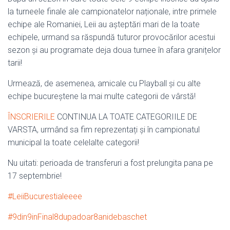
la turneele finale ale campionatelor naționale, intre primele
echipe ale Romaniei, Leii au așteptări mari de la toate
echipele, urmand sa răspundă tuturor provocărilor acestui
sezon și au programate deja doua turnee în afara granițelor
tarii!
Urmează, de asemenea, amicale cu Playball și cu alte
echipe bucureștene la mai multe categorii de vârstă!
ÎNSCRIERILE
CONTINUA LA TOATE CATEGORIILE DE
VARSTA, urmând sa fim reprezentați și în campionatul
municipal la toate celelalte categorii!
Nu uitati: perioada de transferuri a fost prelungita pana pe
17 septembrie!
#LeiiBucurestialeeee
#9din9inFinal8dupadoar8anidebaschet