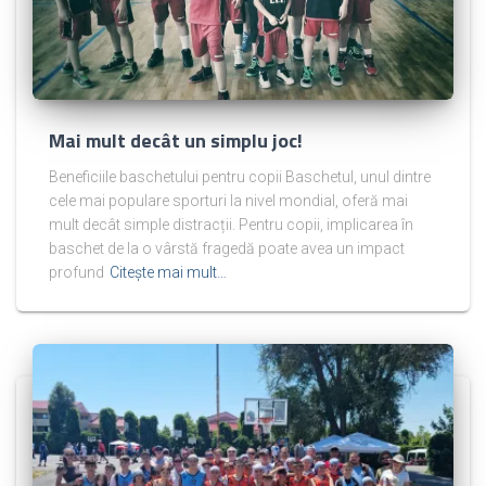
Mai mult decât un simplu joc!
Beneficiile baschetului pentru copii Baschetul, unul dintre
cele mai populare sporturi la nivel mondial, oferă mai
mult decât simple distracții. Pentru copii, implicarea în
baschet de la o vârstă fragedă poate avea un impact
profund
Citește mai mult…