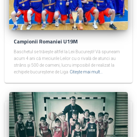
Campionii Romaniei U19M
Baschetul se trăiește altfel la Leii București! Vă spuneam
acum 4 ani că meciurile Leilor cu o rivală de atunci au
strâns și 500 de oameni, lucru imposibil de realizat la
echipele bucureștene de Liga
Citește mai mult…