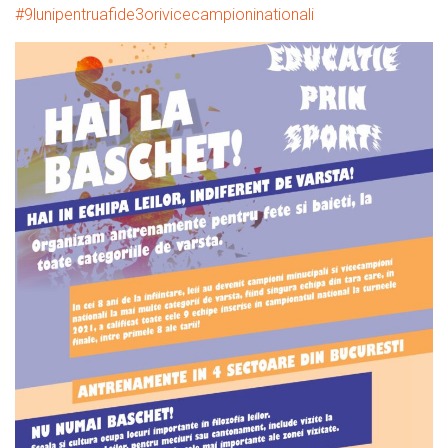
#9lunipentruafide3orivicecampioninationali